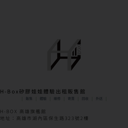
H-Box矽膠娃娃體驗出租販售館
販售
體驗
維修
寄賣
回收
外送
H-BOX 高雄旗艦館
地址：高雄市湖內區保生路323號2樓