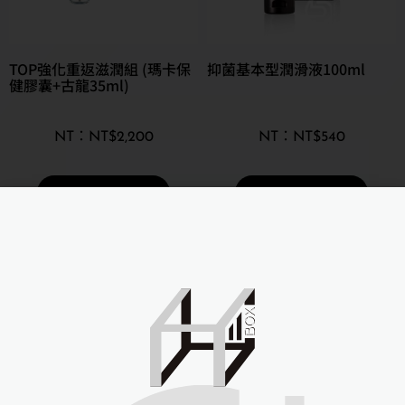
TOP強化重返滋潤組 (瑪卡保
抑菌基本型潤滑液100ml
健膠囊+古龍35ml)
NT$
2,200
NT$
540
詳細資訊 →
詳細資訊 →