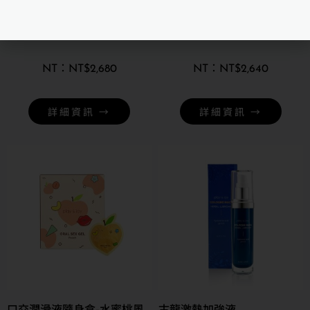
男人堅燃組(PJ1 +古龍)
超值男人健壯組(養護液+洗
劑)
NT$
2,680
NT$
2,640
詳細資訊 →
詳細資訊 →
口交潤滑液隨身盒-水蜜桃風
古龍激熱加強液