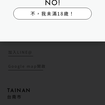
NO!
H-BOX 高雄鳳山體驗館
不，我未滿18歲！
高雄市鳳山區海涵路408號（採預約制）
11:00 - 23:00
販售
加入LINE@
Google map開啟
TAINAN
台南市