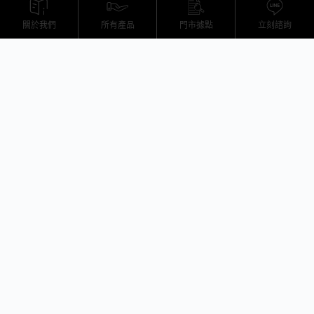
販售
體驗
維修
寄賣
回收
外送
關於我們
所有產品
門市據點
立刻諮詢
H-BOX 高雄旗艦館
地址：高雄市湖內區保生路323號2樓
H-BOX 高雄鳳山體驗館
高雄市鳳山區海涵路408號（採預約制）
H-BOX台南體驗館
台南市北區立賢路一段587號(採預約制）
FOLLOW US
預約參觀體驗