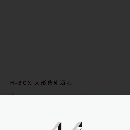
H-BOX 人形藝術酒吧
高雄市湖內區保生路323號2F
11:00 - 23:00
販售