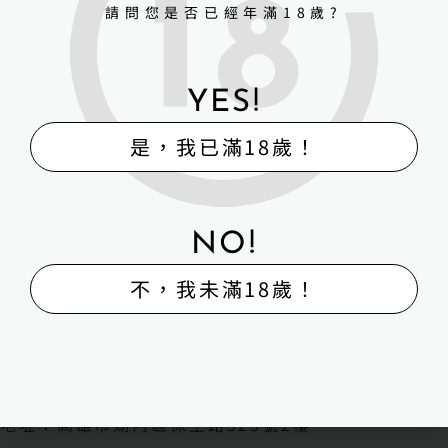
請問您是否已經年滿18歲?
YES!
是，我已滿18歲！
NO!
不，我未滿18歲！
H-Box矽膠娃娃體驗出租販售館
販售
體驗
維修
寄賣
回收
外送
H-BOX 高雄旗艦館
地址：高雄市湖內區保生路323號2樓