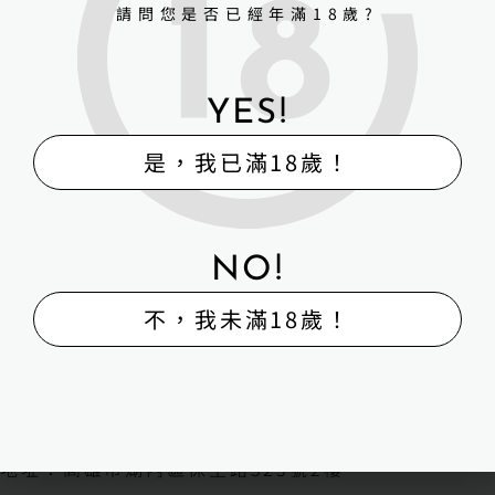
請問您是否已經年滿18歲?
YES!
是，我已滿18歲！
NO!
不，我未滿18歲！
H-Box矽膠娃娃體驗出租販售館
販售
體驗
維修
寄賣
回收
外送
H-BOX 高雄旗艦館
地址：高雄市湖內區保生路323號2樓