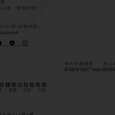
驗館
08號（採預約制）
587號(採預約制）
GN DAYUP
預約參觀體驗
線上
© HBOX 2023｜WEB DESIGN
娃娃體驗出租販售館
修
寄賣
回收
外送
生路323號2樓