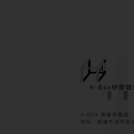
H-Box矽膠
販
體
售
驗
H-BOX 高雄旗艦館
地址：高雄市湖內區保