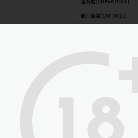
番石榴(GUAVA DOLL)
凱朵娃娃(CAT DOLL)
彼之良(Bezlya DOLL)
金三娃娃(WM DOLL)
STARPERY 星辰
鐵藝/尋趣
(IrontechDOLL)
Real Lady
XY伴侶(XY DOLL)
娃娃學姐(Dollsenior)
魔族人型(MOZU DOLL)