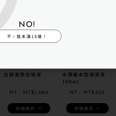
NO!
不，我未滿18歲！
古龍激熱加強液
水潤基本型潤滑液
100ml
NT$
1,380
NT$
430
詳細資訊 →
詳細資訊 →