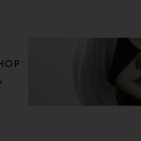
HOP
y