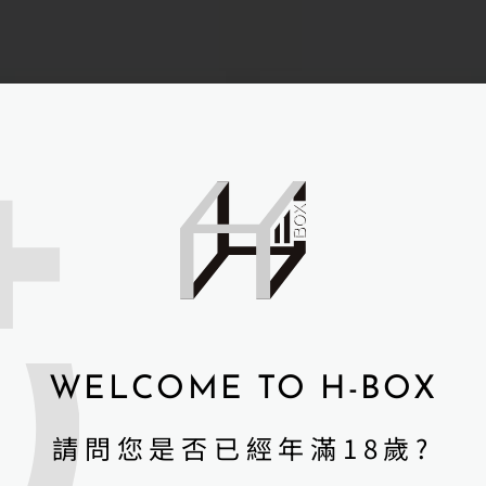
POWERMAN男性養
超熱感潤滑液+(按摩
護液
潤滑二合一)
WELCOME TO H-BOX
NT$
1,950
NT$
960
請問您是否已經年滿18歲?
詳細資訊 →
詳細資訊 →