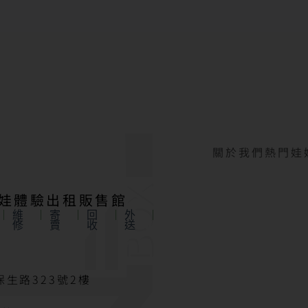
關於我們
熱門娃
娃娃體驗出租販售館
維
寄
回
外
修
賣
收
送
生路323號2樓