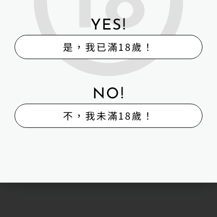
YES!
是，我已滿18歲！
俊影 JY-60公分全矽膠款冰梅
NO!
NT$
6,000
不，我未滿18歲！
NT$
8,900
詳細資訊 →