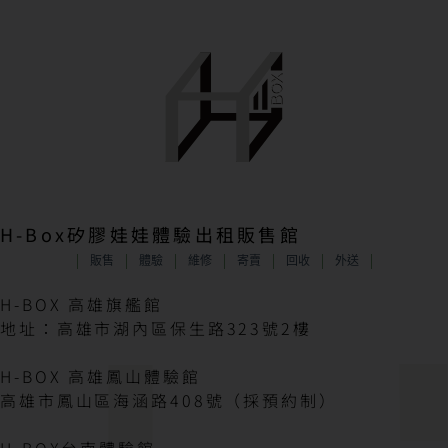
H-Box矽膠娃娃體驗出租販售館
販售
體驗
維修
寄賣
回收
外送
H-BOX 高雄旗艦館
地址：高雄市湖內區保生路323號2樓
H-BOX 高雄鳳山體驗館
高雄市鳳山區海涵路408號（採預約制）
H-BOX台南體驗館