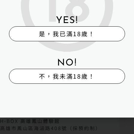
YES!
是，我已滿18歲！
NO!
不，我未滿18歲！
H-Box矽膠娃娃體驗出租販售館
販售
體驗
維修
寄賣
回收
外送
H-BOX 高雄旗艦館
地址：高雄市湖內區保生路323號2樓
H-BOX 高雄鳳山體驗館
高雄市鳳山區海涵路408號（採預約制）