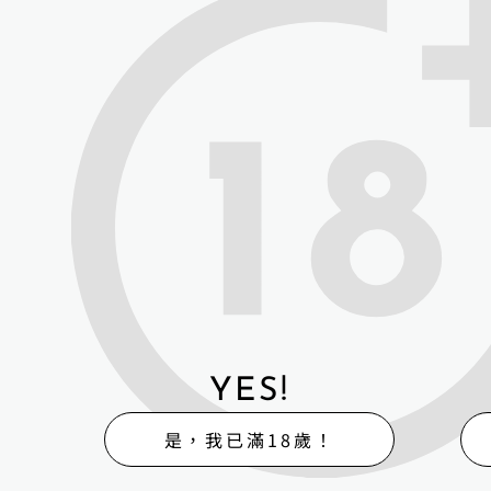
番石榴(GUAVA DOLL)
凱朵娃娃(CAT DOLL)
彼之良(Bezlya DOLL)
金三娃娃(WM DOLL)
STARPERY 星辰
鐵藝/尋趣
(IrontechDOLL)
Real Lady
XY伴侶(XY DOLL)
YES!
娃娃學姐(Dollsenior)
是，我已滿18歲！
魔族人型(MOZU DOLL)