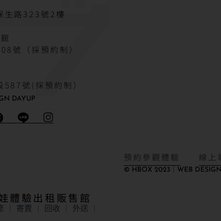
生路323號2樓
驗館
08號（採預約制）
587號(採預約制）
GN DAYUP
預約參觀體驗
線上
© HBOX 2023｜WEB DESIGN
娃娃體驗出租販售館
修
寄賣
回收
外送