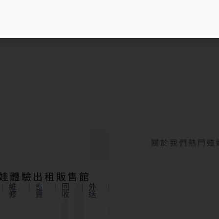
關於我們
熱門娃
娃娃體驗出租販售館
維
寄
回
外
修
賣
收
送