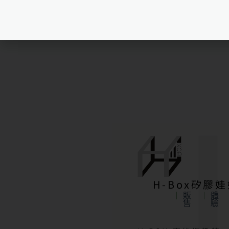
娃娃週邊產品
H-Box矽膠
販
體
售
驗