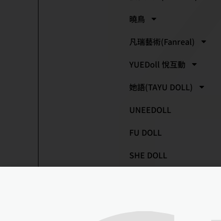
曉鳥
凡瑞藝術(Fanreal)
YUEDoll 悅互動
她語(TAYU DOLL)
UNEEDOLL
FU DOLL
SHE DOLL
蕾絲娃娃(LACEDOLL)
愛莎貝兒(ELSA BABE)