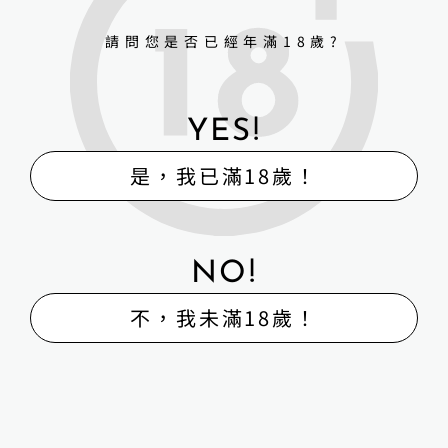
詳細資訊 →
請問您是否已經年滿18歲?
YES!
是，我已滿18歲！
NO!
不，我未滿18歲！
H-Box矽膠娃娃體驗出租販售館
販售
體驗
維修
寄賣
回收
外送