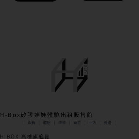
H-Box矽膠娃娃體驗出租販售館
販售
體驗
維修
寄賣
回收
外送
H-BOX 高雄旗艦館