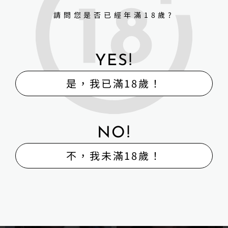
NT$
66,000
請問您是否已經年滿18歲?
詳細資訊 →
YES!
Irontechdoll 鐵藝全矽膠 成
人娃娃 164cm+S24 Miyuki
是，我已滿18歲！
NT$
66,000
NO!
詳細資訊 →
不，我未滿18歲！