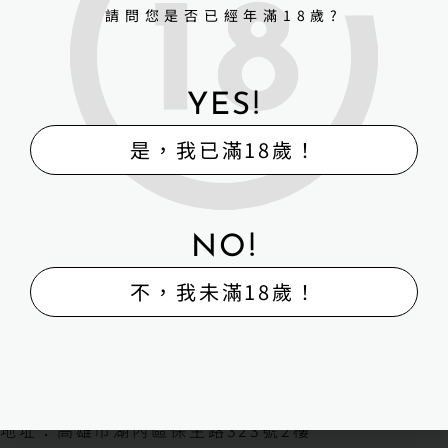
請問您是否已經年滿18歲?
YES!
是，我已滿18歲！
NO!
不，我未滿18歲！
H-Box矽膠娃娃體驗出租販售館
販售
體驗
維修
寄賣
回收
外送
H-BOX 高雄旗艦館
地址：高雄市湖內區保生路323號2樓