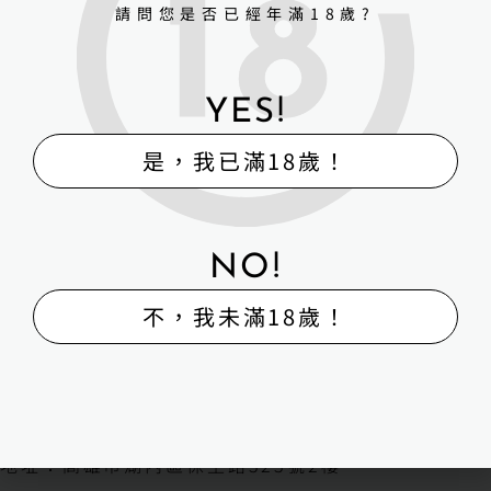
請問您是否已經年滿18歲?
YES!
是，我已滿18歲！
NO!
不，我未滿18歲！
H-Box矽膠娃娃體驗出租販售館
販售
體驗
維修
寄賣
回收
外送
H-BOX 高雄旗艦館
地址：高雄市湖內區保生路323號2樓