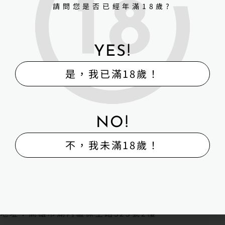
請問您是否已經年滿18歲?
YES!
是，我已滿18歲！
NO!
不，我未滿18歲！
H-Box矽膠娃娃體驗出租販售館
販售
體驗
維修
寄賣
回收
外送
H-BOX 高雄旗艦館
地址：高雄市湖內區保生路323號2樓