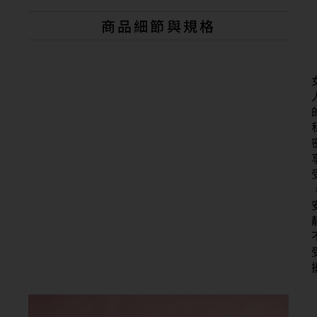
r
n
商品細節與規格
a
t
i
v
e
: