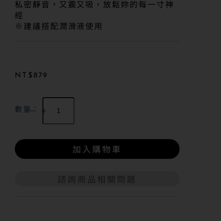
私密靜音，又震又吸，放鬆妳的每一寸神
經
※建議搭配潤滑液使用
NT$
879
數量：
加入購物車
諮詢商品相關問題
A
l
t
e