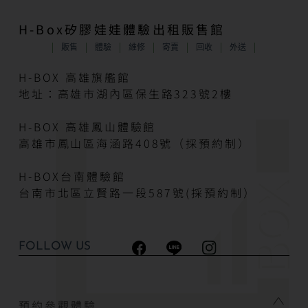
H-Box矽膠娃娃體驗出租販售館
販售
體驗
維修
寄賣
回收
外送
H-BOX 高雄旗艦館
地址：高雄市湖內區保生路323號2樓
H-BOX 高雄鳳山體驗館
高雄市鳳山區海涵路408號（採預約制）
H-BOX台南體驗館
台南市北區立賢路一段587號(採預約制）
FOLLOW US
預約參觀體驗