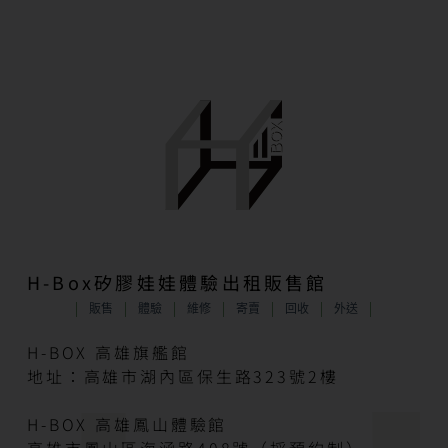
H-Box矽膠娃娃體驗出租販售館
販售
體驗
維修
寄賣
回收
外送
H-BOX 高雄旗艦館
地址：高雄市湖內區保生路323號2樓
H-BOX 高雄鳳山體驗館
高雄市鳳山區海涵路408號（採預約制）