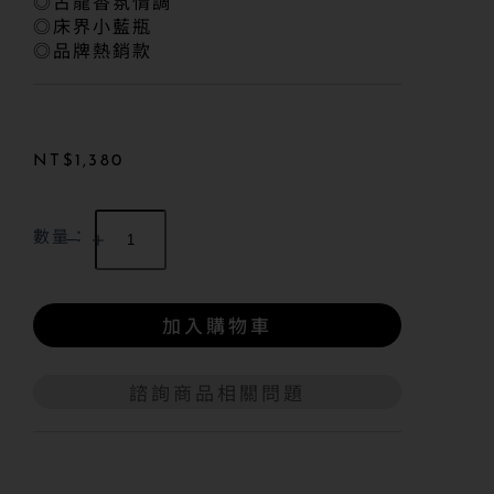
◎古龍香氛情調
◎床界小藍瓶
◎品牌熱銷款
NT$
1,380
數量：
加入購物車
諮詢商品相關問題
A
l
t
e