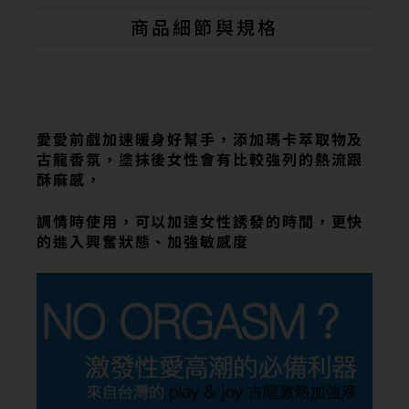
r
n
商品細節與規格
a
t
i
v
e
:
愛愛前戲加速暖身好幫手，添加瑪卡萃取物及
古龍香氛，塗抹後女性會有比較強列的熱流跟
酥麻感，
調情時使用，可以加速女性誘發的時間，更快
的進入興奮狀態、加強敏感度