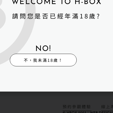
WELCOME TO H-BOX
娃娃體驗出租販售館
維
寄
回
外
請問您是否已經年滿18歲?
修
賣
收
送
生路323號2樓
驗館
NO!
08號（採預約制）
不，我未滿18歲！
587號(採預約制）
GN DAYUP
預約參觀體驗
線上