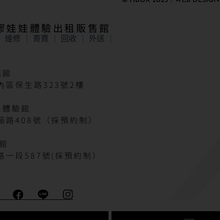
© HBOX 2023｜WEB DESIGN
矽膠娃娃體驗出租販售館
維修
寄賣
回收
外送
艦館
區保生路323號2樓
山體驗館
涵路408號（採預約制）
驗館
一段587號(採預約制）