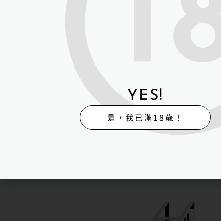
H-Box矽膠
販
體
售
驗
H-BOX 高雄旗艦館
地址：高雄市湖內區保
H-BOX 高雄鳳山體
YES!
高雄市鳳山區海涵路4
是，我已滿18歲！
H-BOX台南體驗館
台南市北區立賢路一段
© HBOX 2023｜WEB DESI
FOLLOW US