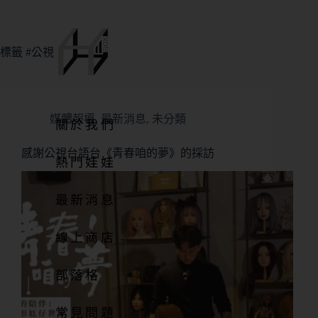
標籤
#公視
媒體報導
,
最新消息
,
未分類
關於我們
感謝公視台語台《青春咱的夢》的採訪
熱門娃娃
最新消息
線上商店
部落格
常見問題