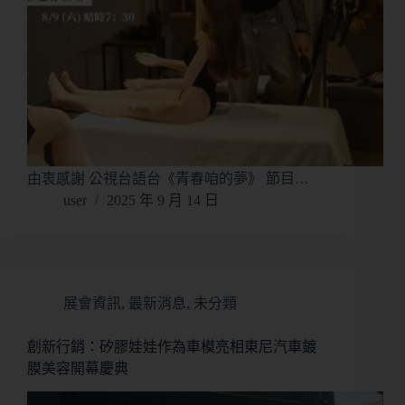
由衷感謝 公視台語台《青春咱的夢》 節目…
user
2025 年 9 月 14 日
展會資訊
,
最新消息
,
未分類
創新行銷：矽膠娃娃作為車模亮相東尼汽車鍍
膜美容開幕慶典