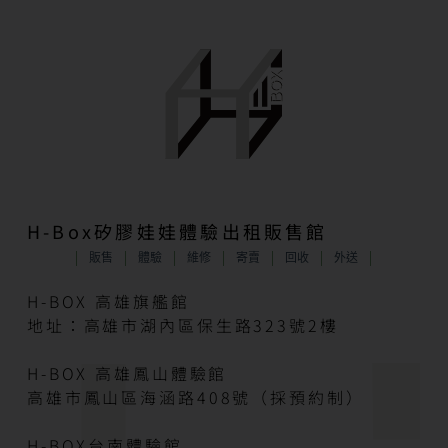
H-Box矽膠娃娃體驗出租販售館
販售
體驗
維修
寄賣
回收
外送
H-BOX 高雄旗艦館
地址：高雄市湖內區保生路323號2樓
H-BOX 高雄鳳山體驗館
高雄市鳳山區海涵路408號（採預約制）
H-BOX台南體驗館