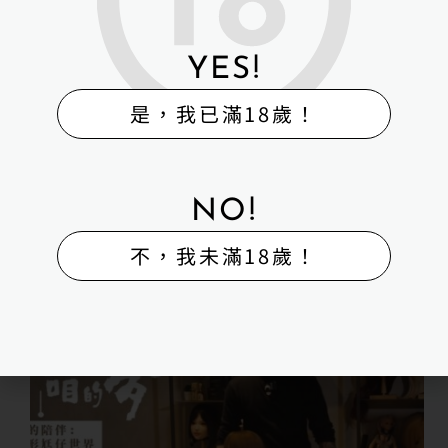
中科院 高擬真矽膠娃娃 近期，H-BOX 與中…
user
2025 年 11 月 29 日
YES!
是，我已滿18歲！
媒體報導
,
最新消息
,
未分類
NO!
感謝公視台語台《青春咱的夢》的採訪
不，我未滿18歲！