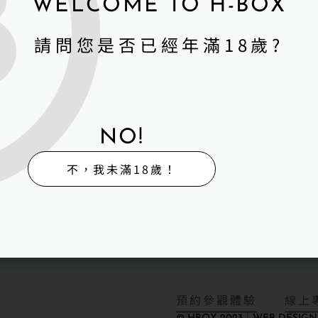
WELCOME TO H-BOX
娃娃體驗出租販售館
維
寄
回
外
請問您是否已經年滿18歲?
修
賣
收
送
生路323號2樓
驗館
NO!
08號（採預約制）
不，我未滿18歲！
587號(採預約制）
GN DAYUP
預約參觀體驗
線上