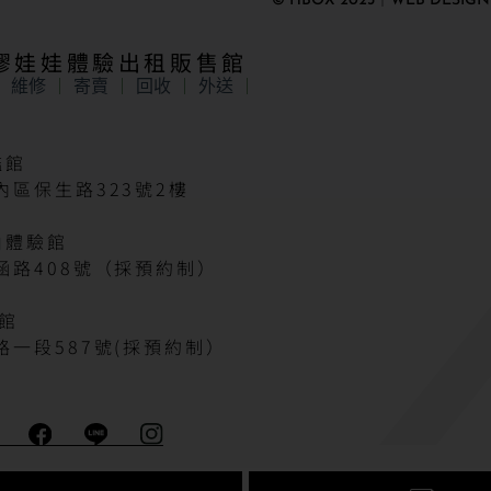
© HBOX 2023｜WEB DESIGN
矽膠娃娃體驗出租販售館
維修
寄賣
回收
外送
艦館
區保生路323號2樓
山體驗館
涵路408號（採預約制）
驗館
一段587號(採預約制）