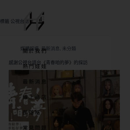
標籤
公視台語台
媒體報導
,
最新消息
,
未分類
關於我們
感謝公視台語台《青春咱的夢》的採訪
熱門娃娃
最新消息
線上商店
部落格
常見問題