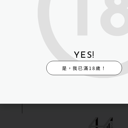
H-Box矽膠
販
體
售
驗
H-BOX 高雄旗艦館
地址：高雄市湖內區保
H-BOX 高雄鳳山體
YES!
高雄市鳳山區海涵路4
是，我已滿18歲！
H-BOX台南體驗館
台南市北區立賢路一段
© HBOX 2023｜WEB DESI
FOLLOW US