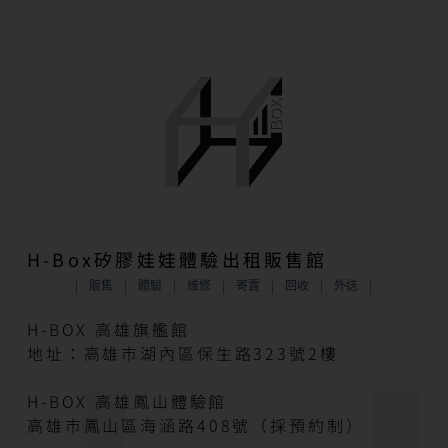
H-Box矽膠娃娃體驗出租販售館
販售
體驗
維修
寄賣
回收
外送
H-BOX 高雄旗艦館
地址：高雄市湖內區保生路323號2樓
H-BOX 高雄鳳山體驗館
高雄市鳳山區海涵路408號（採預約制）