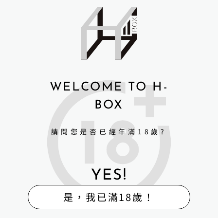
發布完上一篇 文章娃頭比例怎麼選後，小編…
user
2025 年 10 月 24 日
WELCOME TO H-
BOX
BLOG
,
新手必讀
請問您是否已經年滿18歲?
【新手購娃指南】矽膠娃頭比例怎麼選？頭雕
與身形搭配完整教學！
YES!
是，我已滿18歲！