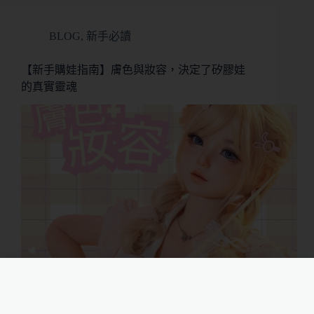
BLOG
,
新手必讀
【新手購娃指南】膚色與妝容，決定了矽膠娃
的真實靈魂