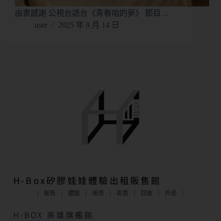
由衷感謝 公視台語台《青春咱的夢》 節目…
user
2025 年 9 月 14 日
H-Box矽膠娃娃體驗出租販售館
販售
體驗
維修
寄賣
回收
外送
H-BOX 高雄旗艦館