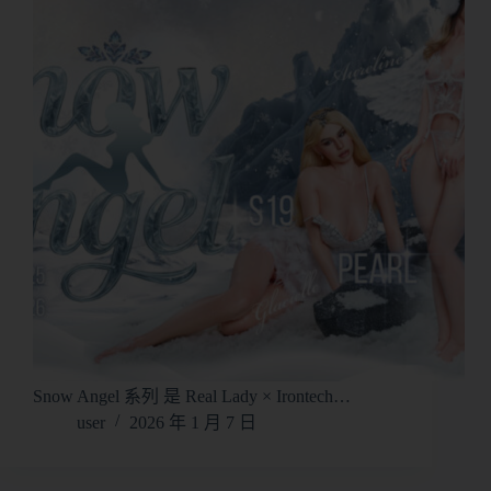
Snow Angel 系列 是 Real Lady × Irontech…
user
2026 年 1 月 7 日