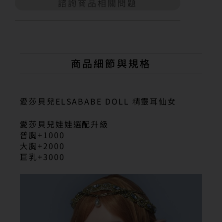
諮詢商品相關問題
A
l
t
e
r
n
商品細節與規格
a
t
i
v
愛莎貝兒ELSABABE DOLL 精靈耳仙女
e
:
愛莎貝兒娃娃選配升級
普胸+1000
大胸+2000
巨乳+3000