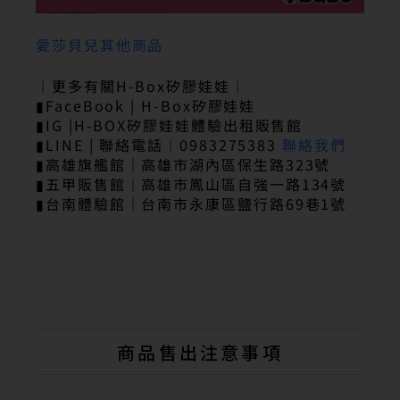
愛莎貝兒其他商品
｜更多有關H-Box矽膠娃娃｜
▮FaceBook | H-Box矽膠娃娃
▮IG |H-BOX矽膠娃娃體驗出租販售館
▮LINE | 聯絡電話｜0983275383
聯絡我們
▮高雄旗艦館｜高雄市湖內區保生路323號
▮五甲販售館｜高雄市鳳山區自強一路134號
▮台南體驗館｜台南市永康區鹽行路69巷1號
商品售出注意事項