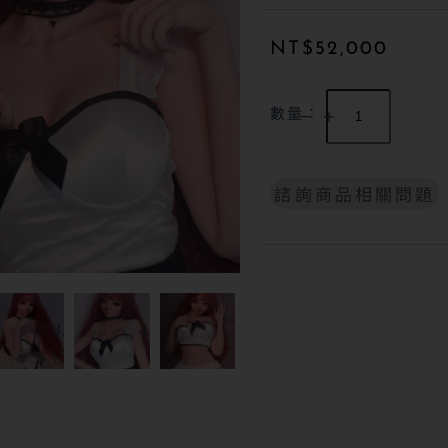
NT$
52,000
數量：
諮詢商品相關問題
A
l
t
e
r
n
a
t
i
v
e
: