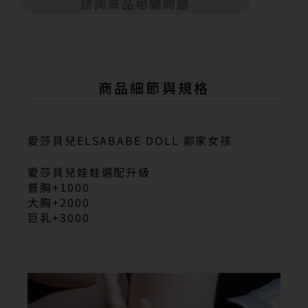
諮詢商品相關問題
A
l
t
e
r
n
商品細節與規格
a
t
i
v
愛莎貝兒ELSABABE DOLL 鄰家女孩
e
:
愛莎貝兒娃娃選配升級
普胸+1000
大胸+2000
巨乳+3000