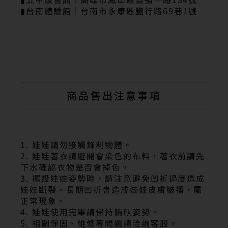
▮台南體驗館｜台南市永康區鹽行路69巷1號
商品售出注意事項
1. 娃娃請勿接觸鋒利物體。
2. 娃娃著衣請避開會染色的布料，著衣前請先
下水確認衣物是否會掉色。
3. 擺設娃娃姿勢時，請注意避免凹折過度造成
娃娃斷裂。長期凹折會造成娃娃皮膚皺摺，屬
正常現象。
4. 娃娃使用完畢請保持躺臥姿勢。
5. 相關保固、維修等問題請洽詢客服。