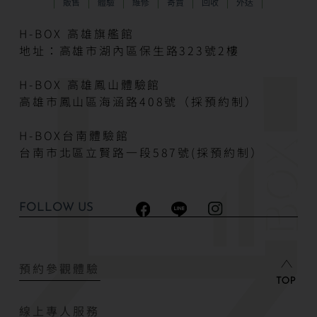
販售
體驗
維修
寄賣
回收
外送
H-BOX 高雄旗艦館
地址：高雄市湖內區保生路323號2樓
H-BOX 高雄鳳山體驗館
高雄市鳳山區海涵路408號（採預約制）
H-BOX台南體驗館
台南市北區立賢路一段587號(採預約制）
FOLLOW US
預約參觀體驗
線上專人服務