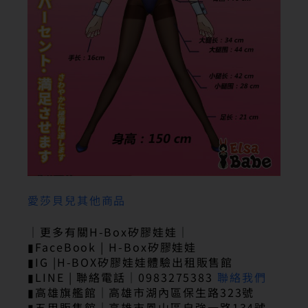
愛莎貝兒其他商品
｜更多有關H-Box矽膠娃娃｜
▮FaceBook | H-Box矽膠娃娃
▮IG |H-BOX矽膠娃娃體驗出租販售館
▮LINE | 聯絡電話｜0983275383
聯絡我們
▮高雄旗艦館｜高雄市湖內區保生路323號
▮五甲販售館｜高雄市鳳山區自強一路134號