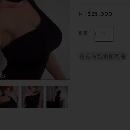
NT$
25,000
數量：
諮詢商品相關問題
A
l
t
e
r
n
a
t
i
v
e
: