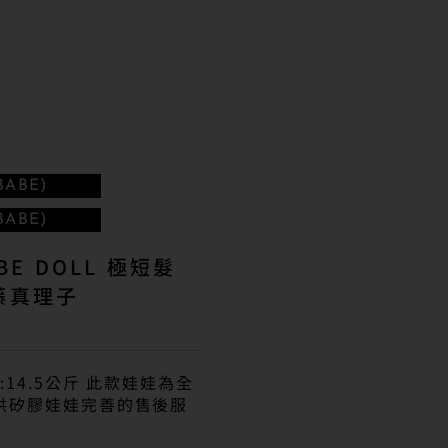
ABE)
ABE)
BE DOLL 極短髮
伊藤真理子
:14.5公斤 此款娃娃為全
提供矽膠娃娃完善的售後服