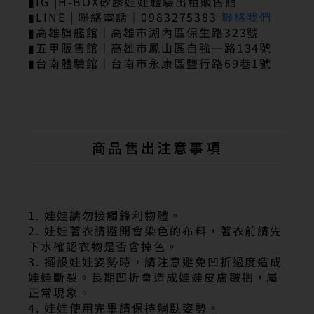
▮IG |H-BOX矽膠娃娃體驗出租販售館
▮LINE | 聯絡電話｜0983275383
聯絡我們
▮高雄旗艦館｜高雄市湖內區保生路323號
▮五甲販售館｜高雄市鳳山區自強一路134號
▮台南體驗館｜台南市永康區鹽行路69巷1號
商品售出注意事項
1. 娃娃請勿接觸鋒利物體。
2. 娃娃著衣請避開會染色的布料，著衣前請先
下水確認衣物是否會掉色。
3. 擺設娃娃姿勢時，請注意避免凹折過度造成
娃娃斷裂。長期凹折會造成娃娃皮膚皺摺，屬
正常現象。
4. 娃娃使用完畢請保持躺臥姿勢。