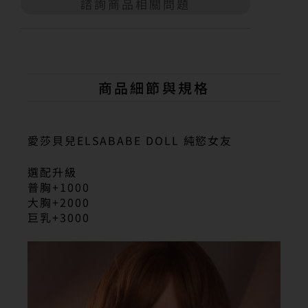
諮詢商品相關問題
A
l
t
e
r
n
商品細節與規格
a
t
i
v
愛莎貝兒ELSABABE DOLL 純慾女友
e
:
選配升級
普胸+1000
大胸+2000
巨乳+3000