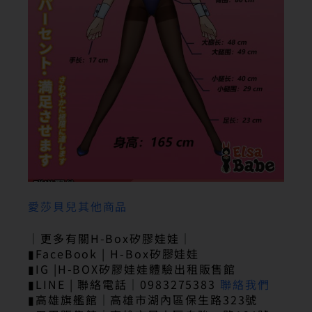
愛莎貝兒其他商品
｜更多有關H-Box矽膠娃娃｜
▮FaceBook | H-Box矽膠娃娃
▮IG |H-BOX矽膠娃娃體驗出租販售館
▮LINE | 聯絡電話｜0983275383
聯絡我們
▮高雄旗艦館｜高雄市湖內區保生路323號