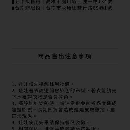
▮五甲販售館｜高雄市鳳山區自強一路134號
▮台南體驗館｜台南市永康區鹽行路69巷1號
商品售出注意事項
1. 娃娃請勿接觸鋒利物體。
2. 娃娃著衣請避開會染色的布料，著衣前請先
下水確認衣物是否會掉色。
3. 擺設娃娃姿勢時，請注意避免凹折過度造成
娃娃斷裂。長期凹折會造成娃娃皮膚皺摺，屬
正常現象。
4. 娃娃使用完畢請保持躺臥姿勢。
5. 相關保固、維修等問題請洽詢客服。