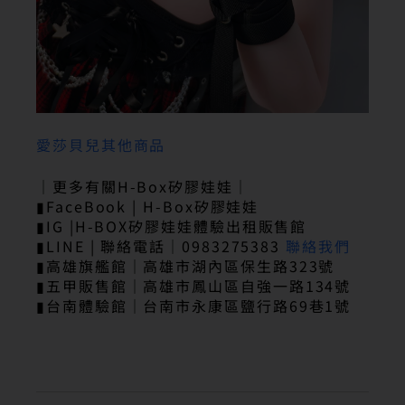
愛莎貝兒其他商品
｜更多有關H-Box矽膠娃娃｜
▮FaceBook | H-Box矽膠娃娃
▮IG |H-BOX矽膠娃娃體驗出租販售館
▮LINE | 聯絡電話｜0983275383
聯絡我們
▮高雄旗艦館｜高雄市湖內區保生路323號
▮五甲販售館｜高雄市鳳山區自強一路134號
▮台南體驗館｜台南市永康區鹽行路69巷1號