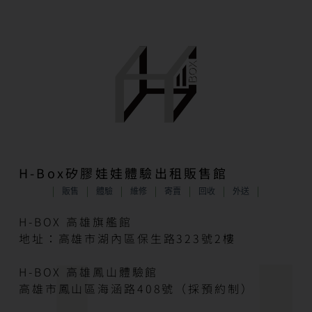
H-Box矽膠娃娃體驗出租販售館
販售
體驗
維修
寄賣
回收
外送
H-BOX 高雄旗艦館
地址：高雄市湖內區保生路323號2樓
H-BOX 高雄鳳山體驗館
高雄市鳳山區海涵路408號（採預約制）