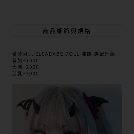
A
l
t
e
r
n
商品細節與規格
a
t
i
v
愛莎貝兒 ELSABABE DOLL 娃娃 選配升級
e
普胸+1000
:
大胸+2000
巨乳+3000