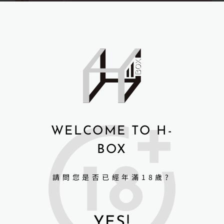
ＦＵＤＯＬＬ最新身形166cm -覃星悅全面85…
user
2025 年 10 月 13 日
WELCOME TO H-
BOX
請問您是否已經年滿18歲?
YES!