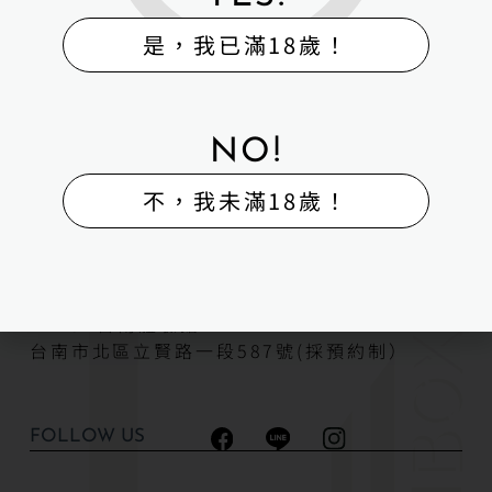
是，我已滿18歲！
H-Box矽膠娃娃體驗出租販售館
販售
體驗
維修
寄賣
回收
外送
NO!
H-BOX 高雄旗艦館
地址：高雄市湖內區保生路323號2樓
不，我未滿18歲！
H-BOX 高雄鳳山體驗館
高雄市鳳山區海涵路408號（採預約制）
H-BOX台南體驗館
台南市北區立賢路一段587號(採預約制）
FOLLOW US