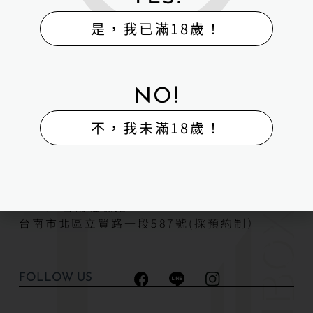
是，我已滿18歲！
H-Box矽膠娃娃體驗出租販售館
販售
體驗
維修
寄賣
回收
外送
NO!
H-BOX 高雄旗艦館
地址：高雄市湖內區保生路323號2樓
不，我未滿18歲！
H-BOX 高雄鳳山體驗館
高雄市鳳山區海涵路408號（採預約制）
H-BOX台南體驗館
台南市北區立賢路一段587號(採預約制）
FOLLOW US