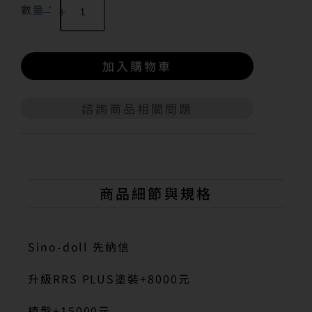
數量：
加入購物車
諮詢商品相關問題
A
l
t
e
r
n
商品細節與規格
a
t
i
v
Sino-doll 先納信
e
:
升級RRS PLUS塗裝+8000元
植髮+15000元