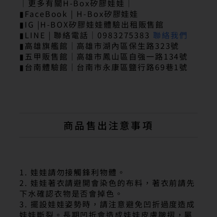
｜更多有關H-Box矽膠娃娃｜
▮FaceBook | H-Box矽膠娃娃
▮IG |H-BOX矽膠娃娃體驗出租販售館
▮LINE | 聯絡電話｜0983275383
聯絡我們
▮高雄旗艦館｜高雄市湖內區保生路323號
▮五甲販售館｜高雄市鳳山區自強一路134號
▮台南體驗館｜台南市永康區鹽行路69巷1號
商品售出注意事項
1. 娃娃請勿接觸鋒利物體。
2. 娃娃著衣請避開會染色的布料，著衣前請先
下水確認衣物是否會掉色。
3. 擺設娃娃姿勢時，請注意避免凹折過度造成
娃娃斷裂。長期凹折會造成娃娃皮膚皺摺，屬