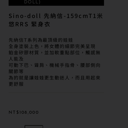
DOLL)
Sino-doll 先納信-159cmT1米
悠RRS 緊身衣
先納信T系列為最頂級的娃娃
全身塗裝上色，將女體的細節完美呈現
鉑金矽膠材質，並加軟重點部位，觸感無
人能及
可動下巴、聳肩、機械手指骨、腰部側向
關節等
為的就是讓娃娃更生動迷人，而且用起來
更舒服
NT$
108,000