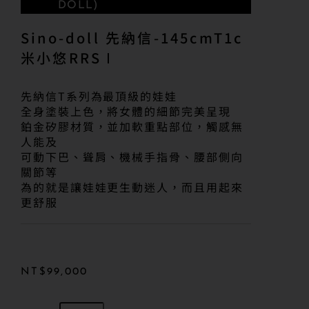
DOLL)
Sino-doll 先納信-145cmT1c
米小悠RRSⅠ
先納信T系列為最頂級的娃娃
全身塗裝上色，將女體的細節完美呈現
鉑金矽膠材質，並加軟重點部位，觸感無
人能及
可動下巴、聳肩、機械手指骨、腰部側向
關節等
為的就是讓娃娃更生動迷人，而且用起來
更舒服
NT$
99,000