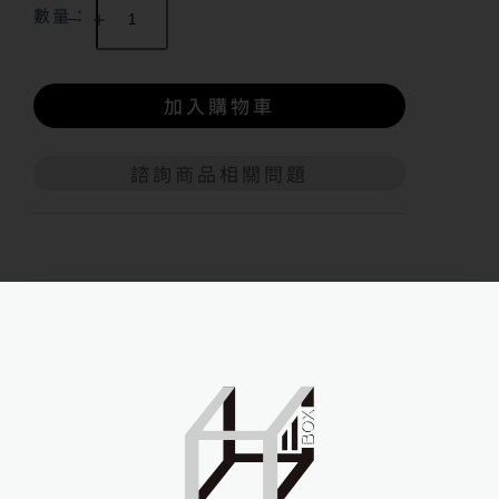
數量：
加入購物車
諮詢商品相關問題
A
l
t
e
r
n
商品細節與規格
a
t
i
v
Sino-doll 先納信
e
:
升級RRS PLUS塗裝+8000元
植髮+15000元