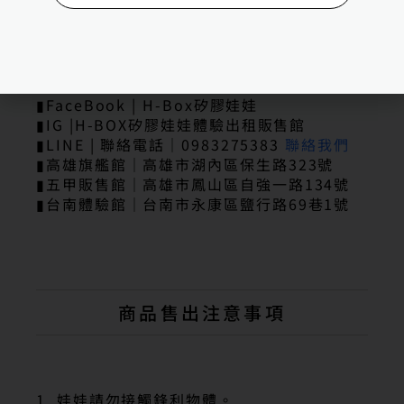
先納信其他商品
｜更多有關H-Box矽膠娃娃｜
▮FaceBook | H-Box矽膠娃娃
▮IG |H-BOX矽膠娃娃體驗出租販售館
▮LINE | 聯絡電話｜0983275383
聯絡我們
▮高雄旗艦館｜高雄市湖內區保生路323號
▮五甲販售館｜高雄市鳳山區自強一路134號
▮台南體驗館｜台南市永康區鹽行路69巷1號
商品售出注意事項
1. 娃娃請勿接觸鋒利物體。