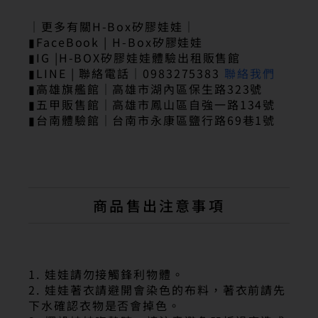
｜更多有關H-Box矽膠娃娃｜
▮FaceBook | H-Box矽膠娃娃
▮IG |H-BOX矽膠娃娃體驗出租販售館
▮LINE | 聯絡電話｜0983275383
聯絡我們
▮高雄旗艦館｜高雄市湖內區保生路323號
▮五甲販售館｜高雄市鳳山區自強一路134號
▮台南體驗館｜台南市永康區鹽行路69巷1號
商品售出注意事項
1. 娃娃請勿接觸鋒利物體。
2. 娃娃著衣請避開會染色的布料，著衣前請先
下水確認衣物是否會掉色。