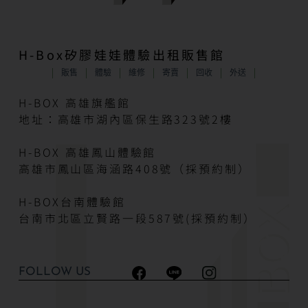
H-Box矽膠娃娃體驗出租販售館
販售
體驗
維修
寄賣
回收
外送
H-BOX 高雄旗艦館
地址：高雄市湖內區保生路323號2樓
H-BOX 高雄鳳山體驗館
高雄市鳳山區海涵路408號（採預約制）
H-BOX台南體驗館
台南市北區立賢路一段587號(採預約制）
FOLLOW US