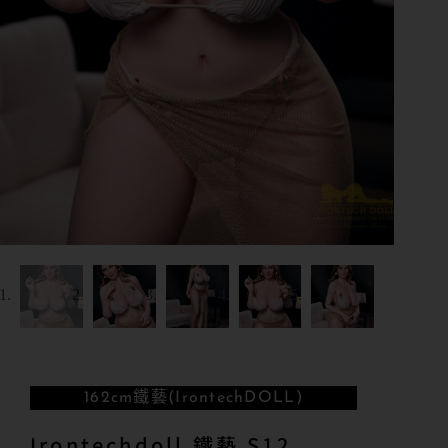
162cm
鐵藝(IrontechDOLL)
Irontechdoll 鐵藝 S12