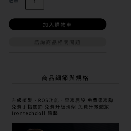
數量：
加入購物車
諮詢商品相關問題
A
l
t
e
r
n
商品細節與規格
a
t
i
v
升級植髮、ROS功能、果凍屁股 免費果凍胸
e
免費手指關節 免費升級骨架 免費升級體妝
:
Irontechdoll 鐵藝