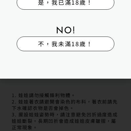
是，我已滿18歲！
▮IG |H-BOX矽膠娃娃體驗出租販售館
▮LINE | 聯絡電話｜0983275383
聯絡我們
▮高雄旗艦館｜高雄市湖內區保生路323號
▮五甲販售館｜高雄市鳳山區自強一路134號
NO!
▮台南體驗館｜台南市永康區鹽行路69巷1號
不，我未滿18歲！
商品售出注意事項
1. 娃娃請勿接觸鋒利物體。
2. 娃娃著衣請避開會染色的布料，著衣前請先
下水確認衣物是否會掉色。
3. 擺設娃娃姿勢時，請注意避免凹折過度造成
娃娃斷裂。長期凹折會造成娃娃皮膚皺摺，屬
正常現象。