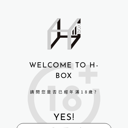
諮詢商品相關問題
A
l
t
e
r
n
商品細節與規格
a
t
i
v
Irontechdoll 鐵藝全矽膠 擬人娃娃
WELCOME TO H-
e
:
鐵藝系列娃娃選配升級
BOX
植髮+5000元
手指骨關節+3000元
請問您是否已經年滿18歲?
屁股加軟+3000元
鐵藝其他商品
YES!
｜更多有關H-Box矽膠娃娃｜
▮FaceBook | H-Box矽膠娃娃