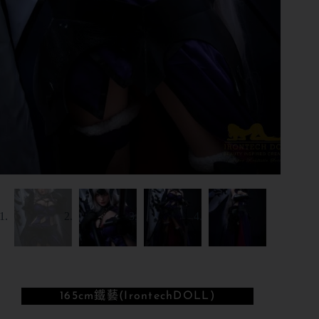
165cm
鐵藝(IrontechDOLL)