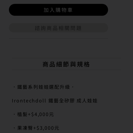
加入購物車
諮詢商品相關問題
A
l
t
e
r
n
商品細節與規格
a
t
i
v
．鐵藝系列娃娃選配升級．
e
:
Irontechdoll 鐵藝全矽膠 成人娃娃
．植髮
+$4,000
元
．果凍臀
+$3,000
元