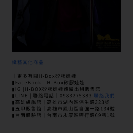
鐵藝其他商品
｜更多有關H-Box矽膠娃娃｜
▮FaceBook | H-Box矽膠娃娃
▮IG |H-BOX矽膠娃娃體驗出租販售館
▮LINE | 聯絡電話｜0983275383
聯絡我們
▮高雄旗艦館｜高雄市湖內區保生路323號
▮五甲販售館｜高雄市鳳山區自強一路134號
▮台南體驗館｜台南市永康區鹽行路69巷1號