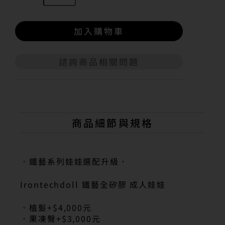
加入購物車
諮詢商品相關問題
A
l
t
e
r
n
商品細節與規格
a
t
i
v
．鐵藝系列娃娃選配升級．
e
:
Irontechdoll 鐵藝全矽膠 成人娃娃
．植髮+$4,000元
．果凍臀+$3,000元