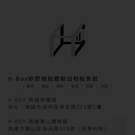
H-Box矽膠娃娃體驗出租販售館
販售
體驗
維修
寄賣
回收
外送
H-BOX 高雄旗艦館
地址：高雄市湖內區保生路323號2樓
H-BOX 高雄鳳山體驗館
高雄市鳳山區海涵路408號（採預約制）