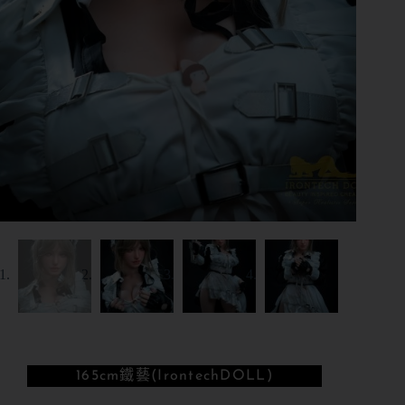
165cm
鐵藝(IrontechDOLL)