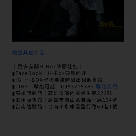
鐵藝其他商品
｜更多有關H-Box矽膠娃娃｜
▮FaceBook | H-Box矽膠娃娃
▮IG |H-BOX矽膠娃娃體驗出租販售館
▮LINE | 聯絡電話｜0983275383
聯絡我們
▮高雄旗艦館｜高雄市湖內區保生路323號
▮五甲販售館｜高雄市鳳山區自強一路134號
▮台南體驗館｜台南市永康區鹽行路69巷1號