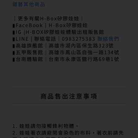
鐵藝其他商品
｜更多有關H-Box矽膠娃娃｜
▮FaceBook | H-Box矽膠娃娃
▮IG |H-BOX矽膠娃娃體驗出租販售館
▮LINE | 聯絡電話｜0983275383
聯絡我們
▮高雄旗艦館｜高雄市湖內區保生路323號
▮五甲販售館｜高雄市鳳山區自強一路134號
▮台南體驗館｜台南市永康區鹽行路69巷1號
商品售出注意事項
1. 娃娃請勿接觸鋒利物體。
2. 娃娃著衣請避開會染色的布料，著衣前請先