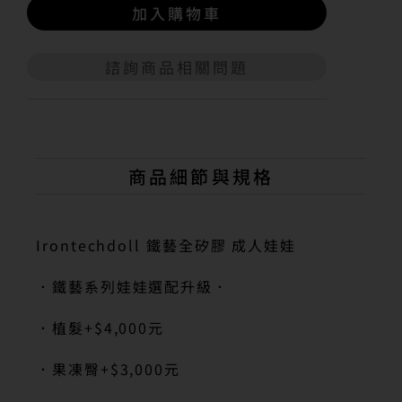
加入購物車
諮詢商品相關問題
A
l
t
e
r
n
商品細節與規格
a
t
i
v
Irontechdoll 鐵藝全矽膠 成人娃娃
e
:
．鐵藝系列娃娃選配升級．
．植髮
+$4,000
元
．果凍臀
+$3,000
元