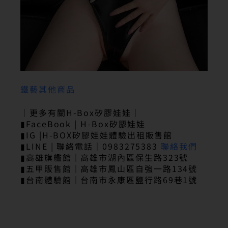
鐵藝其他商品
｜更多有關H-Box矽膠娃娃｜
▮FaceBook | H-Box矽膠娃娃
▮IG |H-BOX矽膠娃娃體驗出租販售館
▮LINE | 聯絡電話｜0983275383
聯絡我們
▮高雄旗艦館｜高雄市湖內區保生路323號
▮五甲販售館｜高雄市鳳山區自強一路134號
▮台南體驗館｜台南市永康區鹽行路69巷1號