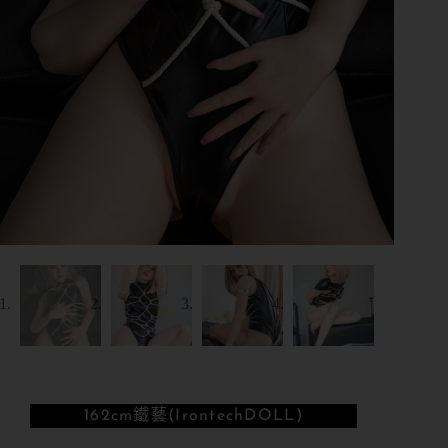
162cm
鐵藝(IrontechDOLL)