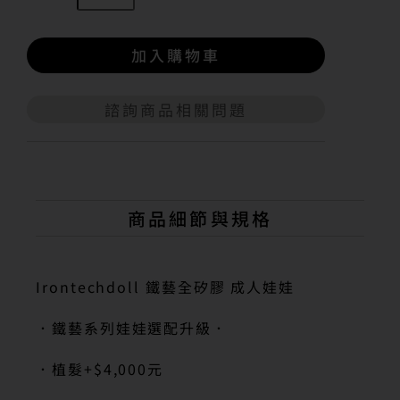
加入購物車
諮詢商品相關問題
A
l
t
e
r
n
商品細節與規格
a
t
i
v
Irontechdoll 鐵藝全矽膠 成人娃娃
e
:
．鐵藝系列娃娃選配升級．
．植髮
+$4,000
元