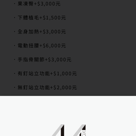
．果凍臀
+$3,000
元
．下體植毛
+$1,500
元
．全身加熱
+$3,000
元
．電動扭腰
+$6,000
元
．手指骨關節
+$3,000
元
．有釘站立功能
+$1,000
元
．無釘站立功能
+$2,000
元
．電動夾吸陰道
+$3,500
元