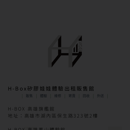
H-Box矽膠娃娃體驗出租販售館
販售
體驗
維修
寄賣
回收
外送
H-BOX 高雄旗艦館
地址：高雄市湖內區保生路323號2樓
H-BOX 高雄鳳山體驗館