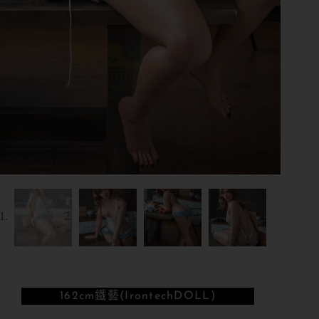
162cm
鐵藝(IrontechDOLL)