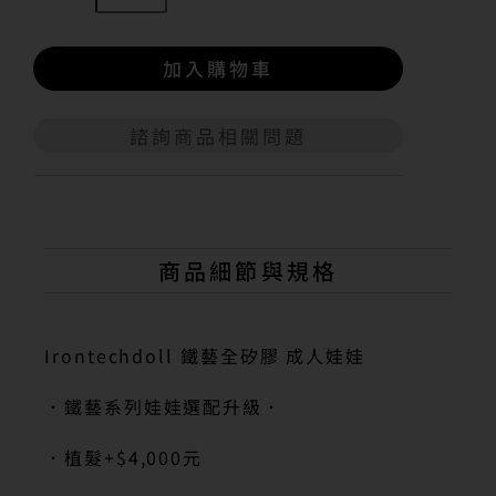
加入購物車
諮詢商品相關問題
A
l
t
e
r
n
商品細節與規格
a
t
i
v
Irontechdoll 鐵藝全矽膠 成人娃娃
e
:
．鐵藝系列娃娃選配升級．
．植髮
+$4,000
元