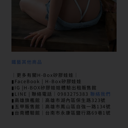
鐵藝其他商品
｜更多有關H-Box矽膠娃娃｜
▮FaceBook | H-Box矽膠娃娃
▮IG |H-BOX矽膠娃娃體驗出租販售館
▮LINE | 聯絡電話｜0983275383
聯絡我們
▮高雄旗艦館｜高雄市湖內區保生路323號
▮五甲販售館｜高雄市鳳山區自強一路134號
▮台南體驗館｜台南市永康區鹽行路69巷1號