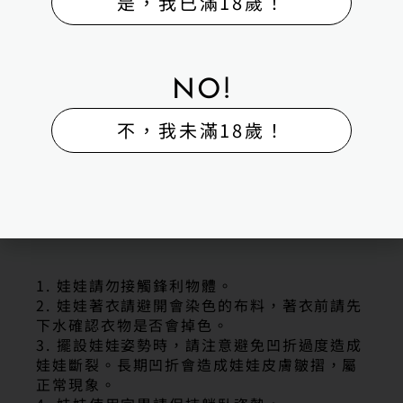
是，我已滿18歲！
▮IG |H-BOX矽膠娃娃體驗出租販售館
▮LINE | 聯絡電話｜0983275383
聯絡我們
▮高雄旗艦館｜高雄市湖內區保生路323號
▮五甲販售館｜高雄市鳳山區自強一路134號
NO!
▮台南體驗館｜台南市永康區鹽行路69巷1號
不，我未滿18歲！
商品售出注意事項
1. 娃娃請勿接觸鋒利物體。
2. 娃娃著衣請避開會染色的布料，著衣前請先
下水確認衣物是否會掉色。
3. 擺設娃娃姿勢時，請注意避免凹折過度造成
娃娃斷裂。長期凹折會造成娃娃皮膚皺摺，屬
正常現象。