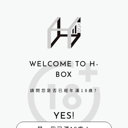
諮詢商品相關問題
A
l
t
e
r
n
商品細節與規格
a
t
i
v
Irontechdoll 鐵藝全矽膠 情趣娃娃
e
WELCOME TO H-
:
鐵藝系列娃娃選配升級
BOX
植髮+5000元
手指骨關節+3000元
請問您是否已經年滿18歲?
屁股加軟+3000元
鐵藝其他商品
YES!
｜更多有關H-Box矽膠娃娃｜
▮FaceBook | H-Box矽膠娃娃