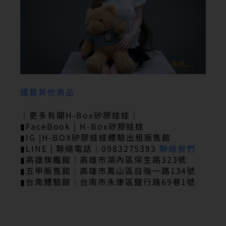
鐵藝其他商品
｜更多有關H-Box矽膠娃娃｜
▮FaceBook | H-Box矽膠娃娃
▮IG |H-BOX矽膠娃娃體驗出租販售館
▮LINE | 聯絡電話｜0983275383
聯絡我們
▮高雄旗艦館｜高雄市湖內區保生路323號
▮五甲販售館｜高雄市鳳山區自強一路134號
▮台南體驗館｜台南市永康區鹽行路69巷1號