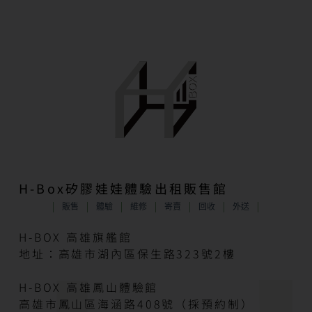
H-Box矽膠娃娃體驗出租販售館
販售
體驗
維修
寄賣
回收
外送
H-BOX 高雄旗艦館
地址：高雄市湖內區保生路323號2樓
H-BOX 高雄鳳山體驗館
高雄市鳳山區海涵路408號（採預約制）