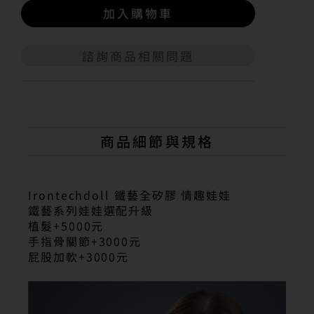
加入購物車
諮詢商品相關問題
A
l
t
e
r
n
商品細節與規格
a
t
i
v
Irontechdoll 鐵藝全矽膠 情趣娃娃
e
鐵藝系列娃娃選配升級
:
植髮+5000元
手指骨關節+3000元
屁股加軟+3000元