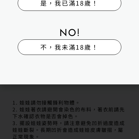
▮FaceBook | H-Box矽膠娃娃
是，我已滿18歲！
▮IG |H-BOX矽膠娃娃體驗出租販售館
▮LINE | 聯絡電話｜0983275383
聯絡我們
▮高雄旗艦館｜高雄市湖內區保生路323號
▮五甲販售館｜高雄市鳳山區自強一路134號
NO!
▮台南體驗館｜台南市永康區鹽行路69巷1號
不，我未滿18歲！
商品售出注意事項
1. 娃娃請勿接觸鋒利物體。
2. 娃娃著衣請避開會染色的布料，著衣前請先
下水確認衣物是否會掉色。
3. 擺設娃娃姿勢時，請注意避免凹折過度造成
娃娃斷裂。長期凹折會造成娃娃皮膚皺摺，屬
正常現象。