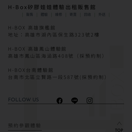
H-Box矽膠娃娃體驗出租販售館
販售
體驗
維修
寄賣
回收
外送
H-BOX 高雄旗艦館
地址：高雄市湖內區保生路323號2樓
H-BOX 高雄鳳山體驗館
高雄市鳳山區海涵路408號（採預約制）
H-BOX台南體驗館
台南市北區立賢路一段587號(採預約制）
FOLLOW US
預約參觀體驗