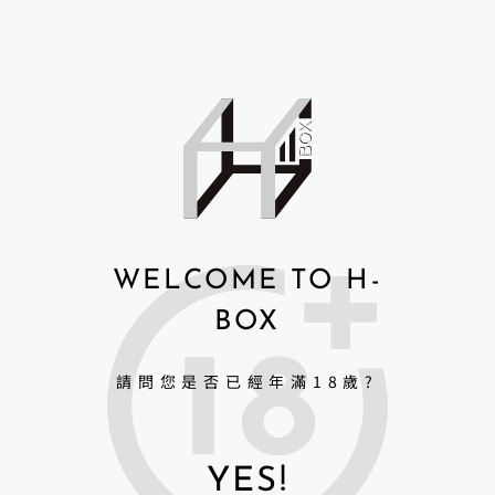
加入購物車
諮詢商品相關問題
A
l
t
e
r
n
商品細節與規格
a
t
WELCOME TO H-
i
v
BOX
Irontechdoll 矽膠頭 tpe身體 成人娃娃
e
鐵藝系列娃娃選配升級
:
植髮+5000元
請問您是否已經年滿18歲?
手指骨關節+3000元
屁股加軟+3000元
鐵藝其他商品
YES!