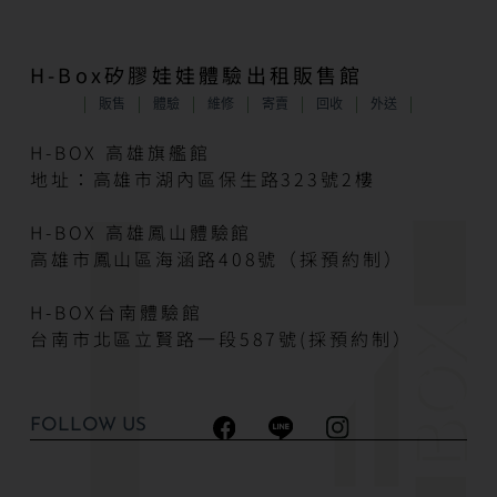
H-Box矽膠娃娃體驗出租販售館
販售
體驗
維修
寄賣
回收
外送
H-BOX 高雄旗艦館
地址：高雄市湖內區保生路323號2樓
H-BOX 高雄鳳山體驗館
高雄市鳳山區海涵路408號（採預約制）
H-BOX台南體驗館
台南市北區立賢路一段587號(採預約制）
FOLLOW US