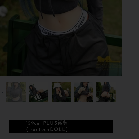
159cm PLUS
鐵藝
(IrontechDOLL)