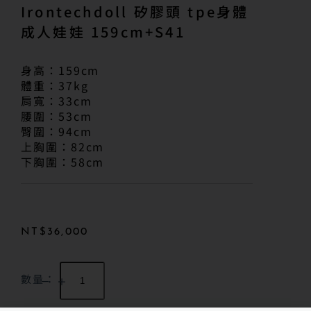
Irontechdoll 矽膠頭 tpe身體
成人娃娃 159cm+S41
身高：159cm
體重：37kg
肩寬：33cm
腰圍：53cm
臀圍：94cm
上胸圍：82cm
下胸圍：58cm
NT$
36,000
數量：