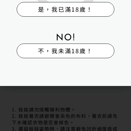
｜更多有關H-Box矽膠娃娃｜
是，我已滿18歲！
▮FaceBook | H-Box矽膠娃娃
▮IG |H-BOX矽膠娃娃體驗出租販售館
▮LINE | 聯絡電話｜0983275383
聯絡我們
▮高雄旗艦館｜高雄市湖內區保生路323號
NO!
▮五甲販售館｜高雄市鳳山區自強一路134號
▮台南體驗館｜台南市永康區鹽行路69巷1號
不，我未滿18歲！
商品售出注意事項
1. 娃娃請勿接觸鋒利物體。
2. 娃娃著衣請避開會染色的布料，著衣前請先
下水確認衣物是否會掉色。
3. 擺設娃娃姿勢時，請注意避免凹折過度造成