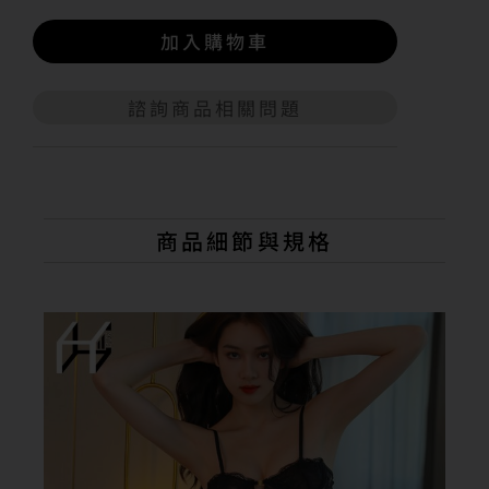
加入購物車
諮詢商品相關問題
A
l
t
e
r
n
商品細節與規格
a
t
i
v
e
: