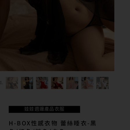
娃娃週邊產品
衣服
H-BOX性感衣物 蕾絲睡衣-黑