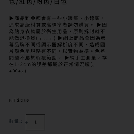
色/紅色/粉色/白色
▶商品難免都會有一些小瑕疵、小線頭，
追求高級材質或高標準者請勿購買。 ▶因
為貼身衣物屬於衛生用品，原則拆封就不
能做退換貨(╥﹏╥) ▶網上商品會因為螢
幕品牌不同或顯示器解析度不同，造成圖
片顏色呈現略有不同，以實物為準。色差
問題不屬於瑕疵範圍。 ▶純手工測量，存
在1-2cm的誤差都屬於正常情況喔(｡
◕∀◕｡)
NT$
259
數量：