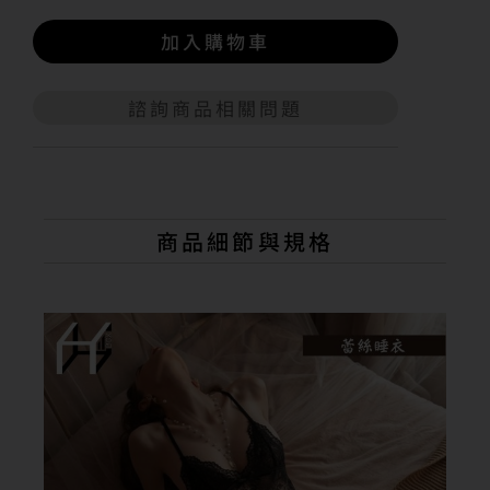
加入購物車
諮詢商品相關問題
A
l
t
e
r
n
商品細節與規格
a
t
i
v
e
: