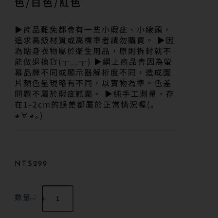
色/白色/紅色
▶商品難免都會有一些小瑕疵、小線頭，
追求高級材質或高標準者請勿購買。 ▶因
為貼身衣物屬於衛生用品，原則拆封就不
能做退換貨(╥﹏╥) ▶網上商品會因為螢
幕品牌不同或顯示器解析度不同，造成圖
片顏色呈現略有不同，以實物為準。色差
問題不屬於瑕疵範圍。 ▶純手工測量，存
在1-2cm的誤差都屬於正常情況喔(｡
◕∀◕｡)
NT$
299
數量：