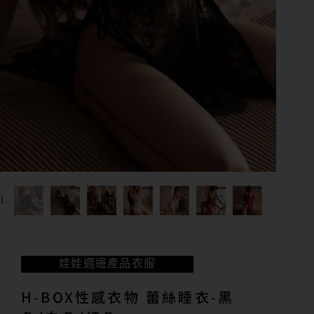
娃娃週邊產品
衣服
H-BOX性感衣物 蕾絲睡衣-黑