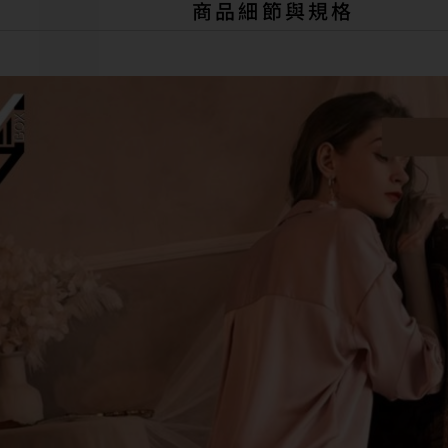
商品細節與規格
i
v
e
: