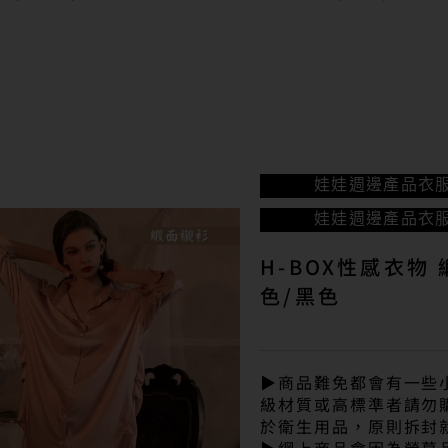
娃娃週邊產品
衣
娃娃週邊產品
衣
H-BOX性感衣物
色/黑色
▶商品難免都會有一些
級材質或高標準者請勿
於衛生用品，原則拆封就