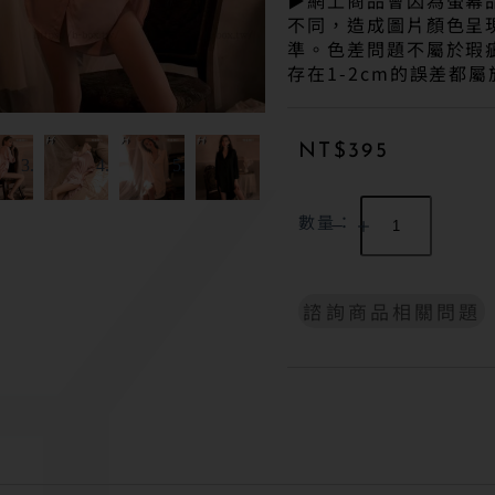
▶網上商品會因為螢幕
不同，造成圖片顏色呈
準。色差問題不屬於瑕
存在1-2cm的誤差都屬
NT$
395
數量：
諮詢商品相關問題
A
l
t
e
r
n
a
t