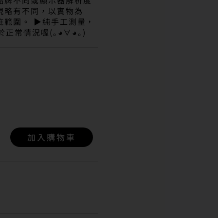
品牌不同或顯示器解析度
現略有不同，以實物為
疵範圍。 ▶純手工測量，
於正常情況喔(｡◕∀◕｡)
加入購物車