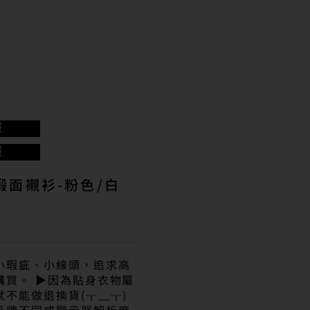
服
服
 緞面襯衫-粉色/白
小瑕疵、小線頭，追求高
購買。 ▶因為貼身衣物屬
不能做退換貨(╥﹏╥)