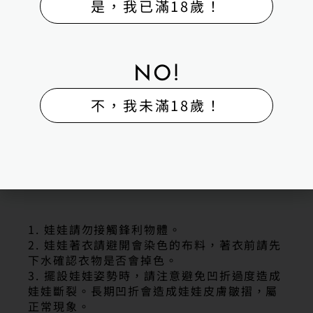
是，我已滿18歲！
NO!
不，我未滿18歲！
商品售出注意事項
1. 娃娃請勿接觸鋒利物體。
2. 娃娃著衣請避開會染色的布料，著衣前請先
下水確認衣物是否會掉色。
3. 擺設娃娃姿勢時，請注意避免凹折過度造成
娃娃斷裂。長期凹折會造成娃娃皮膚皺摺，屬
正常現象。