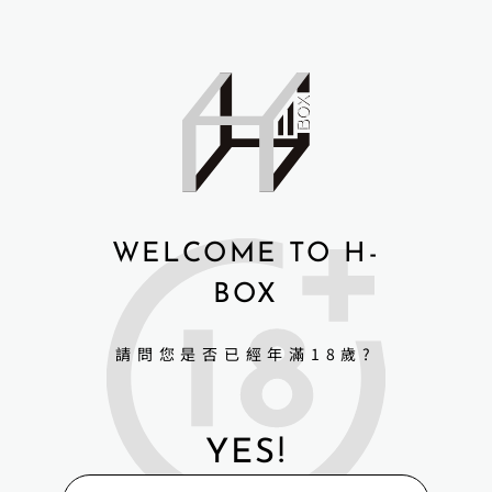
A
l
t
e
r
n
商品細節與規格
a
t
i
v
e
:
WELCOME TO H-
BOX
請問您是否已經年滿18歲?
YES!