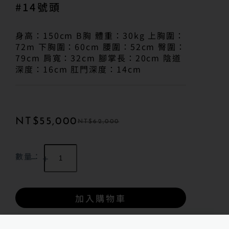
#14號頭
身高：150cm B胸 體重：30kg 上胸圍：
72m 下胸圍：60cm 腰圍：52cm 臀圍：
79cm 肩寬：32cm 腳掌長：20cm 陰道
深度：16cm 肛門深度：14cm
NT$
55,000
NT$
62,000
數量：
加入購物車
諮詢商品相關問題