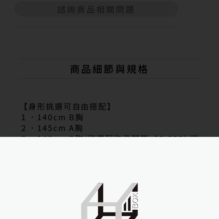
諮詢商品相關問題
A
l
t
e
r
n
商品細節與規格
a
t
i
v
【身形挑選可自由搭配】
e
１．140cm B胸
:
２．145cm A胸
３．148cm D胸(可選配指骨關節+$3,000) 可
升級果凍胸部
４．152cm A胸
５．158cm C胸(可選配指骨關節+$3,000) 可
升級果凍胸部
６．158cm F胸
７・168cm C胸(可選配指骨關節+$3,000)