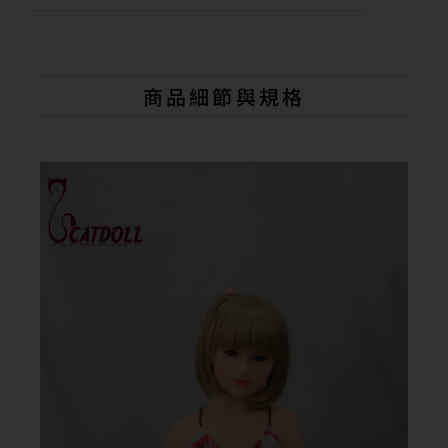
l
t
e
r
n
商品細節與規格
a
t
i
v
e
: