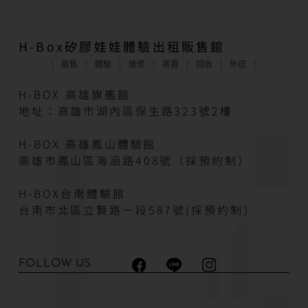
H-Box矽膠娃娃體驗出租販售館
販售
體驗
維修
寄賣
回收
外送
H-BOX 高雄旗艦館
地址：高雄市湖內區保生路323號2樓
H-BOX 高雄鳳山體驗館
高雄市鳳山區海涵路408號（採預約制）
H-BOX台南體驗館
台南市北區立賢路一段587號(採預約制）
FOLLOW US