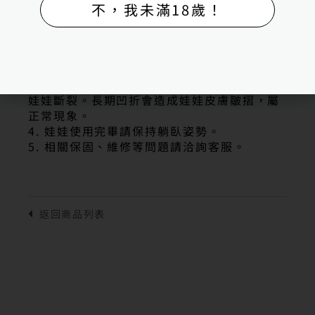
不，我未滿18歲！
1. 娃娃請勿接觸鋒利物體。
2. 娃娃著衣請避開會染色的布料，著衣前請先
下水確認衣物是否會掉色。
3. 擺設娃娃姿勢時，請注意避免凹折過度造成
娃娃斷裂。長期凹折會造成娃娃皮膚皺摺，屬
正常現象。
4. 娃娃使用完畢請保持躺臥姿勢。
5. 相關保固、維修等問題請洽詢客服。