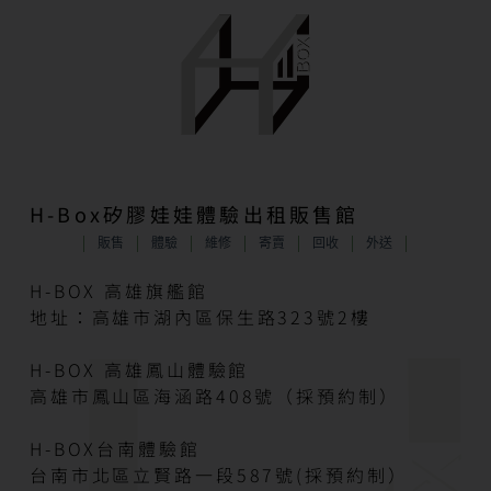
H-Box矽膠娃娃體驗出租販售館
販售
體驗
維修
寄賣
回收
外送
H-BOX 高雄旗艦館
地址：高雄市湖內區保生路323號2樓
H-BOX 高雄鳳山體驗館
高雄市鳳山區海涵路408號（採預約制）
H-BOX台南體驗館
台南市北區立賢路一段587號(採預約制）